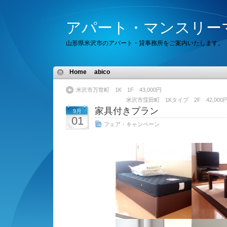
アパート・マンスリー
山形県米沢市のアパート・貸事務所をご案内いたします。
Home
abico
米沢市万世町 1K 1F 43,000円
米沢市窪田町 1Kタイプ 2F 42,0
家具付きプラン
9月
01
フェア・キャンペーン