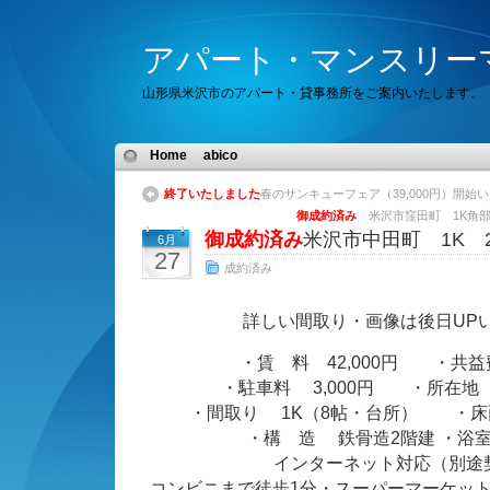
アパート・マンスリー
山形県米沢市のアパート・貸事務所をご案内いたします。
Home
abico
終了いたしました
春のサンキューフェア（39,000円）開始い
御成約済み
米沢市窪田町 1K角部屋
御成約済み
米沢市中田町 1K 2F
6月
27
成約済み
詳しい間取り・画像は後日UP
・賃 料 42,000円 ・共益費
・駐車料 3,000円 ・所在地
・間取り 1K（8帖・台所） ・床面
・構 造 鉄骨造2階建 ・浴
インターネット対応（別途
コンビニまで徒歩1分・スーパーマーケット